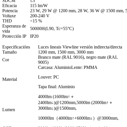
SDCM
≤3
Eficacia
115 lm/W
Potencia
23 W, 29 W @ 1200 mm, 28 W, 36 W @ 1500 mm, 
Voltaxe
200-240 V
THD
<15 %
Esperanza de
50000H(L90, Tc=55°C)
vida
Protección IP
IP20
Especificacións
Luces lineais Viewline versión indirecta/directa
Tamaño
1200 mm, 1500 mm, 3000 mm
Branco mate (RAL 9016), negro mate (RAL
Cor
9005)
Carcasa: Aluminio
Lente: PMMA
Louver: PC
Material
Tapa final: Aluminio
4000lm (1600lm↑＋
2400lm↓)@1200mm,
5000lm (2000lm↑＋
3000lm↓)@1500mm,
Lumen
10000lm（4000lm↑+6000lm↓）@3000mm,