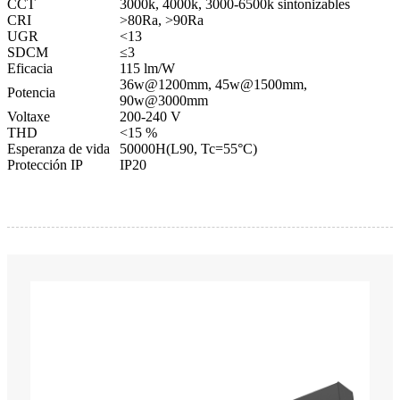
CCT
3000k, 4000k, 3000-6500k sintonizables
CRI
>80Ra, >90Ra
UGR
<13
SDCM
≤3
Eficacia
115 lm/W
36w@1200mm, 45w@1500mm,
Potencia
90w@3000mm
Voltaxe
200-240 V
THD
<15 %
Esperanza de vida
50000H(L90, Tc=55°C)
Protección IP
IP20