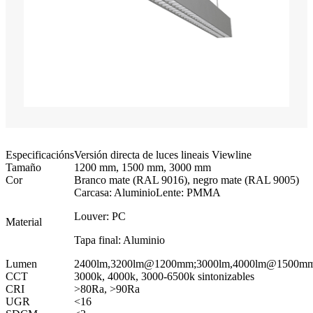
Especificacións
Versión directa de luces lineais Viewline
Tamaño
1200 mm, 1500 mm, 3000 mm
Cor
Branco mate (RAL 9016), negro mate (RAL 9005)
Carcasa: Aluminio
Lente: PMMA
Louver: PC
Material
Tapa final: Aluminio
Lumen
2400lm,3200lm@1200mm;3000lm,4000lm@1500mm
CCT
3000k, 4000k, 3000-6500k sintonizables
CRI
>80Ra, >90Ra
UGR
<16